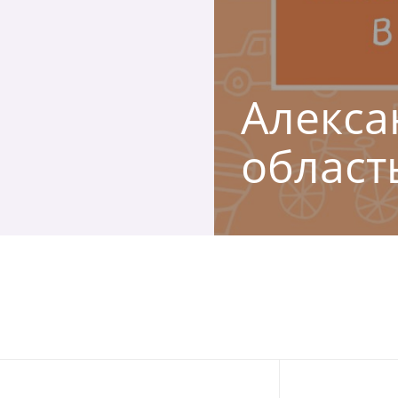
Алексан
област