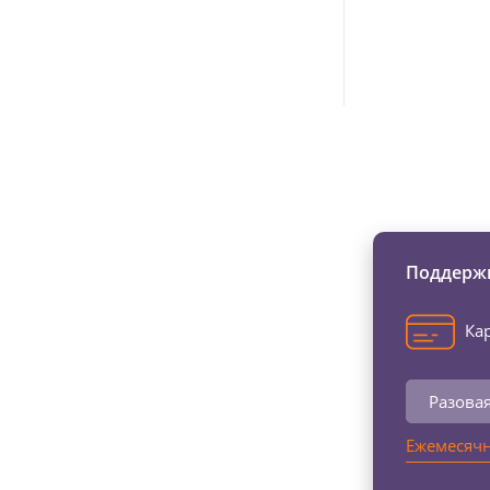
Изменяйте жи
Поддержи
Кар
Разова
Ежемесячн