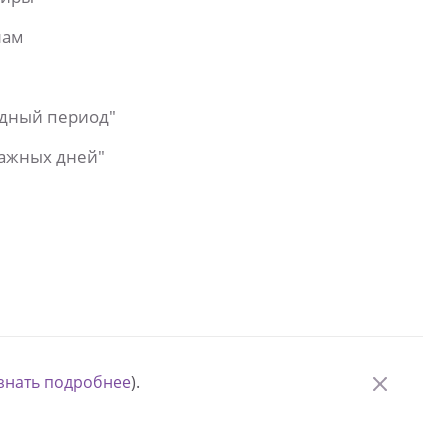
лам
одный период"
важных дней"
знать подробнее
).
© Измени одну жизнь