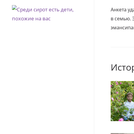
Анкета уд
в семью. 
эмансипа
Исто