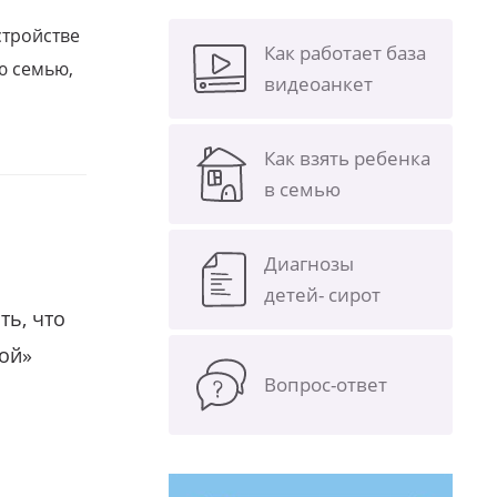
стройстве
Как работает база
ю семью,
видеоанкет
Как взять ребенка
в семью
Диагнозы
детей- сирот
ть, что
гой»
Вопрос-ответ