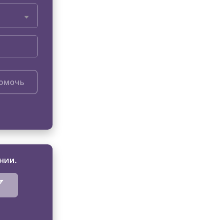
помочь
нии.