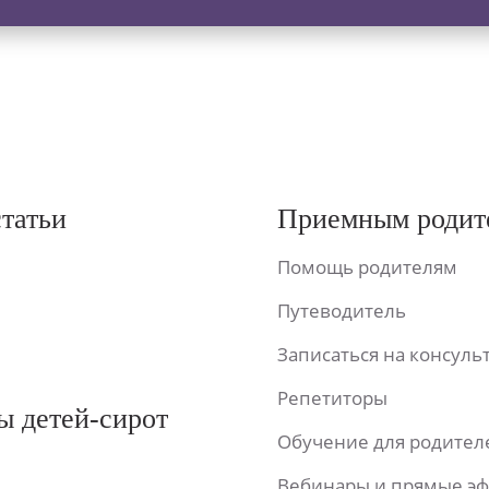
статьи
Приемным родит
Помощь родителям
Путеводитель
Записаться на консул
Репетиторы
ы детей-сирот
Обучение для родител
Вебинары и прямые э