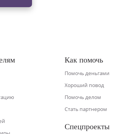
елям
Как помочь
Помочь деньгами
Хороший повод
ьтацию
Помочь делом
Стать партнером
ей
Спецпроекты
фиры