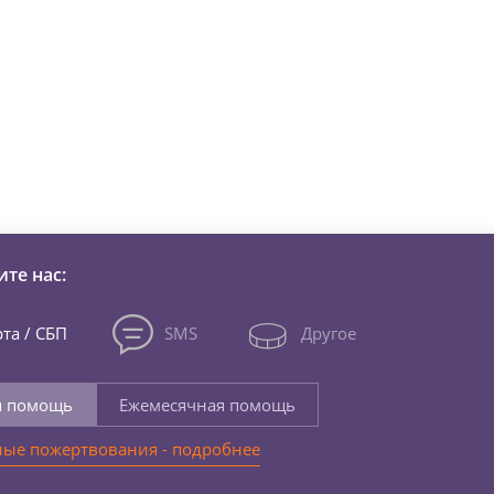
зни детей из детских домов 
те нас:
та / СБП
SMS
Другое
я помощь
Ежемесячная помощь
ые пожертвования - подробнее