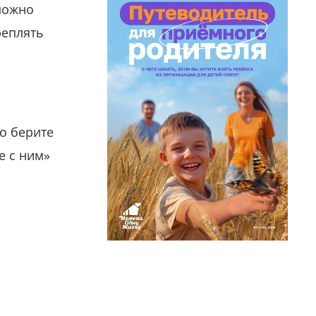
можно
реплять
о берите
е с ним»