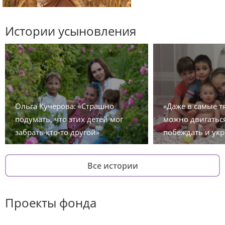
Истории усыновления
Ольга Кучерова: «Страшно
«Даже в самые 
подумать, что этих детей мог
можно двигаться
забрать кто-то другой»
побеждать и укр
Все истории
Проекты фонда