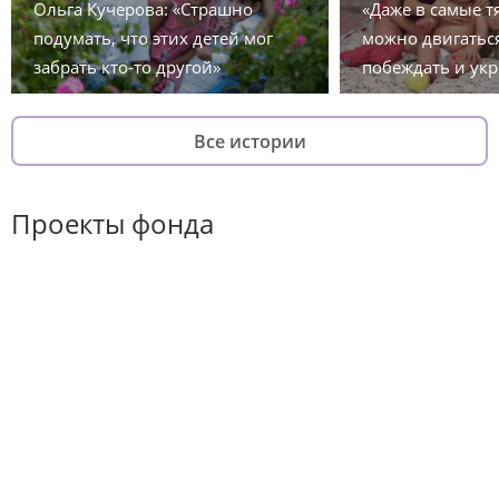
Ольга Кучерова: «Страшно
«Даже в самые 
подумать, что этих детей мог
можно двигаться
забрать кто-то другой»
побеждать и укр
Все истории
Проекты фонда