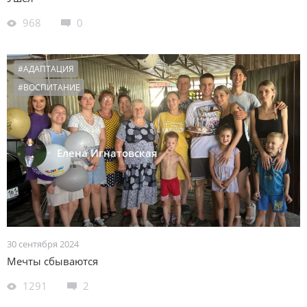
968
0
#АДАПТАЦИЯ
#ВОСПИТАНИЕ
Елена Игнатовская
30 сентября 2024
Мечты сбываются
1291
2