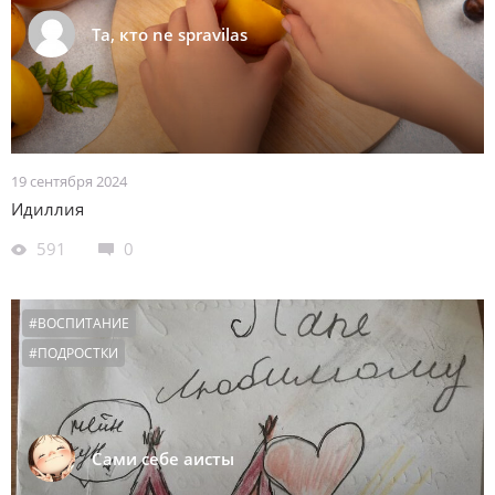
Ta, кто ne spravilas
19 сентября 2024
Идиллия
591
0
#ВОСПИТАНИЕ
#ПОДРОСТКИ
Сами себе аисты