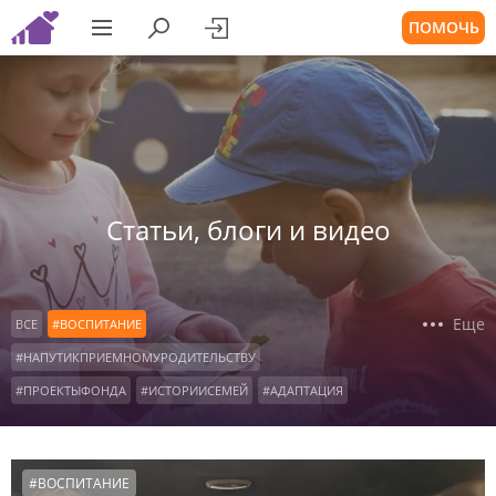
ПОМОЧЬ
Статьи, блоги и видео
Еще
ВСЕ
#ВОСПИТАНИЕ
#НАПУТИКПРИЕМНОМУРОДИТЕЛЬСТВУ
#ПРОЕКТЫФОНДА
#ИСТОРИИСЕМЕЙ
#АДАПТАЦИЯ
#ПОДРОСТКИ
#ДЕТСКИЕДОМА
#КОНСУЛЬТАЦИИРОДИТЕЛЕЙ
#ОСОБЫЕДЕТИ
#ВОСПИТАНИЕ
#ДЕТИСИРОТЫ
#ОФОНДЕ
#НАШАВИДЕОАНКЕТА