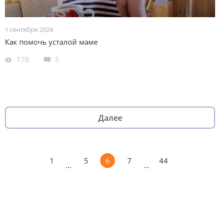
1 сентября 2024
Как помочь усталой маме
778
5
Далее
1
5
6
7
44
…
…