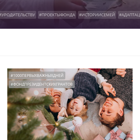
УРОДИТЕЛЬСТВУ
#ПРОЕКТЫФОНДА
#ИСТОРИИСЕМЕЙ
#АДАПТА
ТИ
#ДЕТИСИРОТЫ
#ОФОНДЕ
#НАШАВИДЕОАНКЕТА
#КРОВНЫЕР
Е
#ОРГАНЫОПЕКИ
#ДОИПОСЛЕ
#ПРЯМОЙЭФИР
#ОТЧЕТЫФОНД
ГЕЛЫХРАНИТЕЛИ
#1000ПЕРВЫХВАЖНЫХДНЕЙ
#ПРОСЕМЬЮ
#СЕМ
ЕТИТОРЫ
#ПЕРЕДЫШКА
#ОПРОС
#ТОГДАСЕЙЧАС
#КОНСУЛЬТАЦ
#1000ПЕРВЫХВАЖНЫХДНЕЙ
#ФОНДПРЕЗИДЕНТСКИХГРАНТОВ