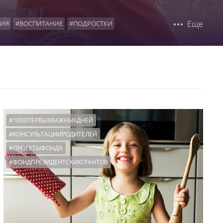
Еще
ЦИЯ
#ВОСПИТАНИЕ
#ПОДРОСТКИ
ОДСТВЕННИКИ
#ВСТРЕЧАСРЕБЕНКОМ
А
#ВОЗВРАТЫ
#ТАЙНАУСЫНОВЛЕНИЯ
ЬЯПЕРЕХОДНЫЙПЕРИОД
#МНОГОДЕТНЫЕ
ИИ
#ХОРОШИЙПОВОД
#1000ПЕРВЫХВАЖНЫХДНЕЙ
#КОНСУЛЬТАЦИИРОДИТЕЛЕЙ
#ПРОЕКТЫФОНДА
#ФОНДПРЕЗИДЕНТСКИХГРАНТОВ