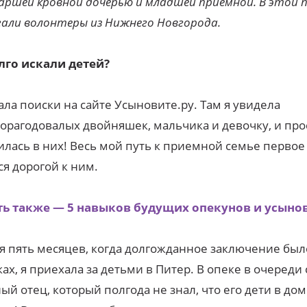
аршей кровной дочерью и младшей приемной. В этой п
али волонтеры из Нижнего Новгорода.
лго искали детей?
ала поиски на сайте Усыновите.ру. Там я увидела
орагодовалых двойняшек, мальчика и девочку, и про
лась в них! Весь мой путь к приемной семье первое
ся дорогой к ним.
ть также — 5 навыков будущих опекунов и усыно
я пять месяцев, когда долгожданное заключение был
ках, я приехала за детьми в Питер. В опеке в очереди
ый отец, который полгода не знал, что его дети в до