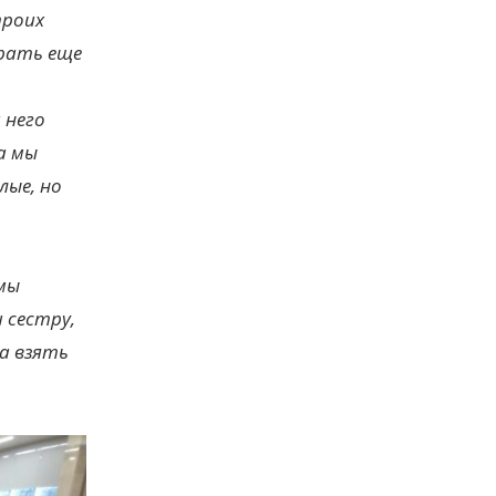
троих
брать еще
 него
а мы
лые, но
мы
 сестру,
а взять