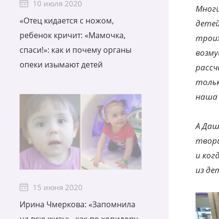
10 июля 2020
Многи
«Отец кидается с ножом,
детей
ребенок кричит: «Мамочка,
троих
спаси!»: как и почему органы
возму
опеки изымают детей
рассч
тольк
наша 
А Даш
твори
и ког
из де
15 июня 2020
Ирина Чмеркова: «Запомнила