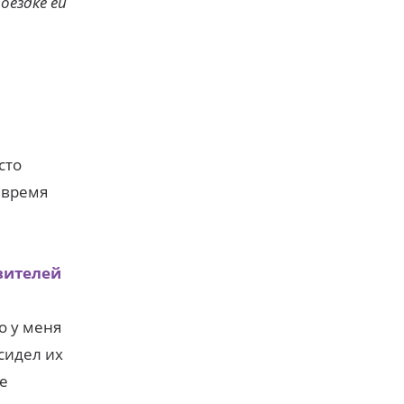
оездке ей
сто
 время
вителей
о у меня
 сидел их
ме