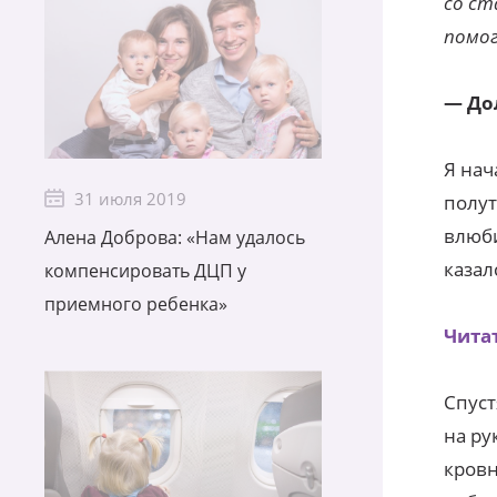
со ст
помог
— До
Я нач
31 июля 2019
полут
влюби
Алена Доброва: «Нам удалось
казал
компенсировать ДЦП у
приемного ребенка»
Чита
Спуст
на ру
кровн