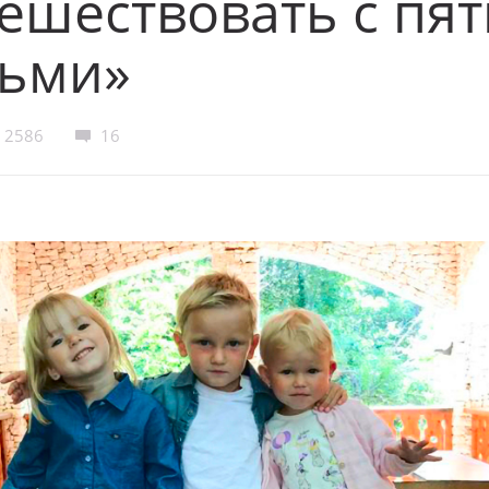
ешествовать с пя
тьми»
2586
16