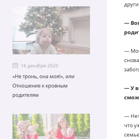
други
— Во
роди
— Мои
снова
16 декабря 2020
забот
«Не тронь, она моя!», или
Отношение к кровным
— У в
родителям
смож
— Нет
что у
семье