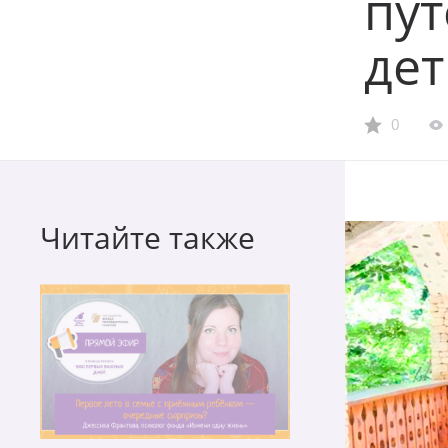
пут
де
0
Читайте также