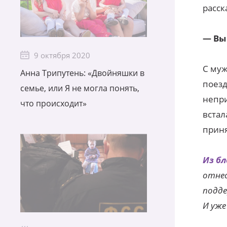
расск
— Вы
9 октября 2020
С муж
Анна Трипутень: «Двойняшки в
поезд
семье, или Я не могла понять,
непри
что происходит»
встал
приня
Из бл
отнес
подде
И уже