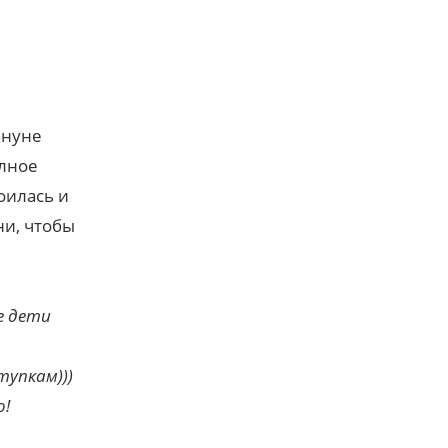
ануне
олное
оилась и
ни, чтобы
е дети
упкам)))
о!