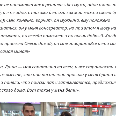
е не понимают как я решилась без мужа, одна взять 
, а я не одна, с такими детьми как мои можно смело 
))) Сын, конечно, ворчит, он мужчина, ему положено
щаться, он у меня консерватор, но при этом я могу на
итывать, он всегда поможет и он очень добрый. Когд
о привезли Олесю домой, он мне говорил: «Все дети ми
самая милая!
»
а, Даша — моя соратница во всем, и все странности 
м вместе, это она постоянно просила у меня брата и
да поняла, что поиски папы затягиваются, предложил
тского дома. Вот такие у меня дети».