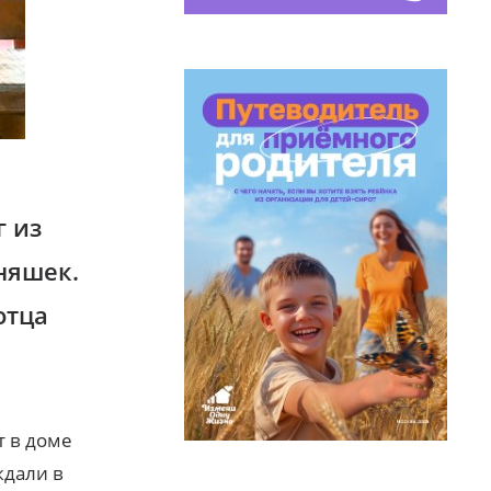
г из
няшек.
отца
т в доме
ждали в