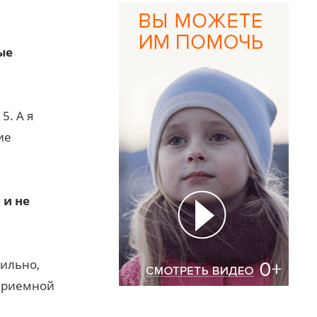
ые
5. А я
ие
 и не
сильно,
 приемной