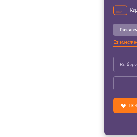
Кар
Разова
Ежемесячн
Выбери
ПО