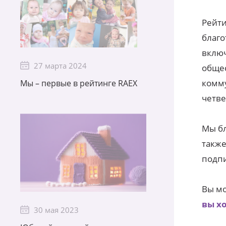
Рейти
благо
включ
27 марта 2024
общес
комму
Мы – первые в рейтинге RAEX
четве
Мы бл
также
подпи
Вы мо
вы х
30 мая 2023