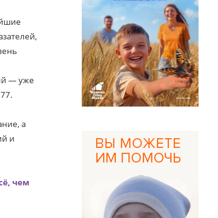
ейшие
азателей,
вень
ий — уже
77.
ние, а
ий и
сё, чем