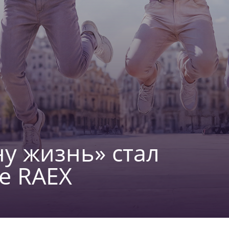
у жизнь» стал
е RAEX