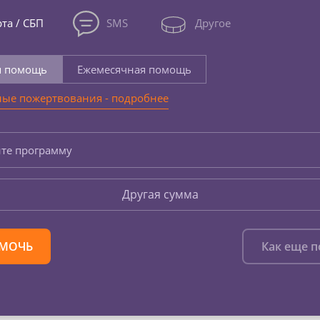
та / СБП
SMS
Другое
я помощь
Ежемесячная помощь
ые пожертвования - подробнее
те программу
Другая сумма
МОЧЬ
Как еще 