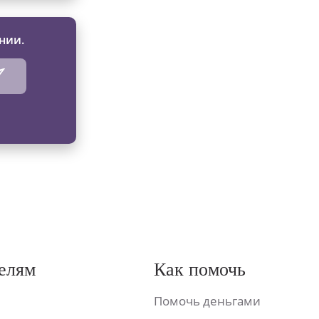
нии.
елям
Как помочь
Помочь деньгами