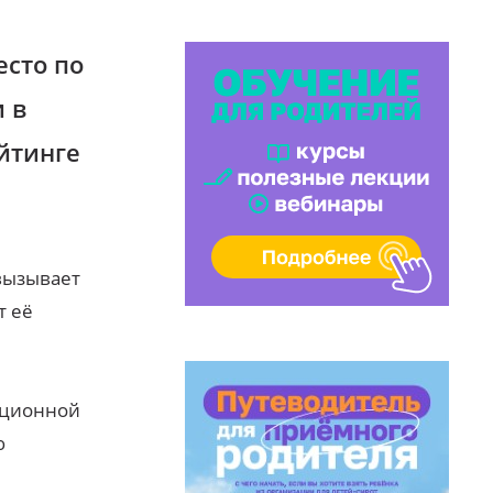
есто по
 в
йтинге
 вызывает
т её
ационной
ю