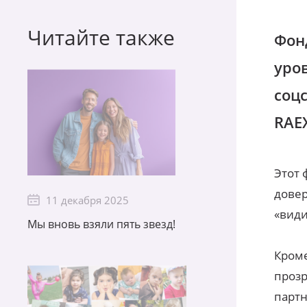
Читайте также
Фон
уро
соц
RAE
Этот 
довер
11 декабря 2025
«види
Мы вновь взяли пять звезд!
Кроме
прозр
партн