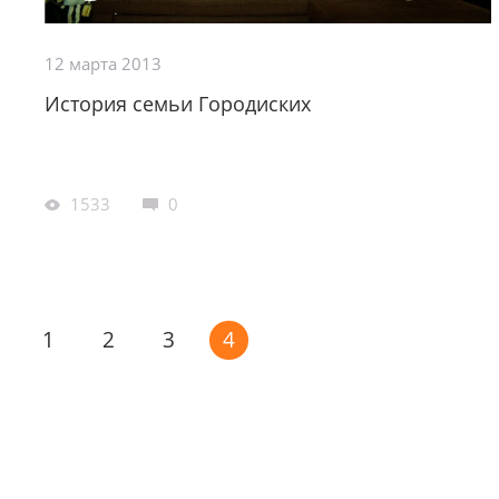
12 марта 2013
История семьи Городиских
1533
0
1
2
3
4