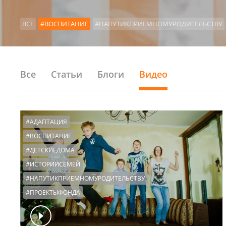
ВСЕ
#ВОСПИТАНИЕ
#НАПУТИКПРИЕМНОМУРОДИТЕЛЬСТВУ
#КОНСУЛЬТАЦИИРОДИТЕЛЕЙ
#ОСОБЫЕДЕТИ
#ДЕТИСИРОТ
#ИНОСТРАННОЕУСЫНОВЛЕНИЕ
#ОРГАНЫОПЕКИ
#ПРЯМОЙ
#СЕМЬЯПЕРЕХОДНЫЙПЕРИОД
#МНОГОДЕТНЫЕ
#ЧЕСТНЫЕ
Все
Статьи
Блоги
Видео
#АДАПТАЦИЯ
#ВОСПИТАНИЕ
#ДЕТСКИЕДОМА
#ИСТОРИИСЕМЕЙ
#НАПУТИКПРИЕМНОМУРОДИТЕЛЬСТВУ
#ПРОЕКТЫФОНДА