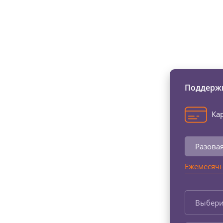
Изменяйте жи
Поддержи
Кар
Разова
Ежемесячн
Выбери