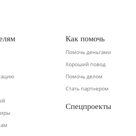
елям
Как помочь
Помочь деньгами
Хороший повод
ьтацию
Помочь делом
Стать партнером
ей
Спецпроекты
фиры
лам