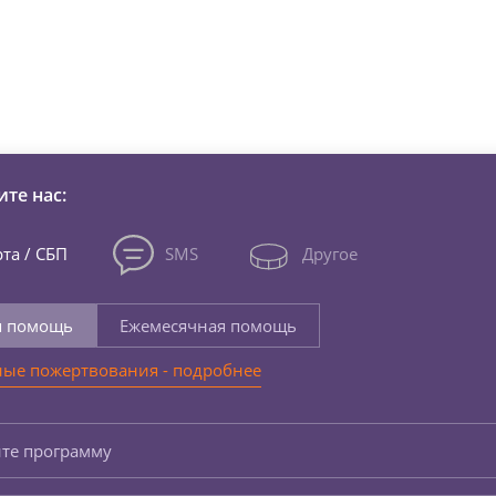
зни детей из детских домов 
те нас:
та / СБП
SMS
Другое
я помощь
Ежемесячная помощь
ые пожертвования - подробнее
те программу