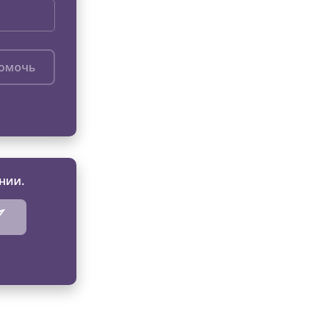
помочь
нии.