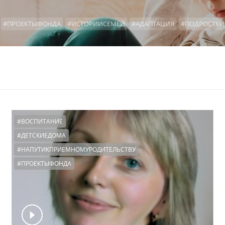
#ПРОЕКТЫФОНДА
#ИСТОРИИСЕМЕЙ
#АДАПТАЦИЯ
#ПОДРОСТКИ
Ы
#ОФОНДЕ
#НАШАВИДЕОАНКЕТА
#КРОВНЫЕРОДСТВЕННИКИ
#
ЭФИР
#ВОЗВРАТЫ
#ТАЙНАУСЫНОВЛЕНИЯ
#ФОНДПРЕЗИДЕНТСКИ
ДИАЛОГИ
#ПОЧИТАЙМНЕ
#РЕПЕТИТОРЫ
#ВОСПИТАНИЕ
#ДЕТСКИЕДОМА
#НАПУТИКПРИЕМНОМУРОДИТЕЛЬСТВУ
#ПРОЕКТЫФОНДА