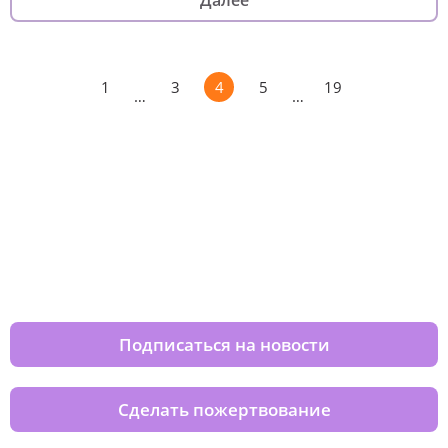
Далее
1
3
4
5
19
…
…
Изменяйте жизни детей из детских
домов вместе с нами
Подписаться на новости
Сделать пожертвование