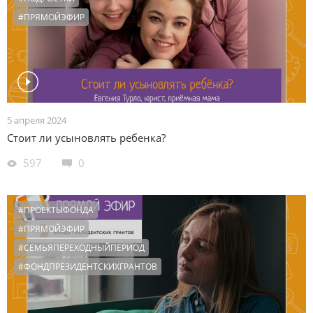
#ПРЯМОЙЭФИР
5 апреля 2024
Стоит ли усыновлять ребенка?
597
0
#ПРОЕКТЫФОНДА
#ПРЯМОЙЭФИР
#СЕМЬЯПЕРЕХОДНЫЙПЕРИОД
#ФОНДПРЕЗИДЕНТСКИХГРАНТОВ