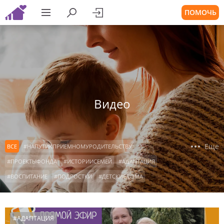
ПОМОЧЬ
Видео
Еще
ВСЕ
#НАПУТИКПРИЕМНОМУРОДИТЕЛЬСТВУ
#ПРОЕКТЫФОНДА
#ИСТОРИИСЕМЕЙ
#АДАПТАЦИЯ
#ВОСПИТАНИЕ
#ПОДРОСТКИ
#ДЕТСКИЕДОМА
#КОНСУЛЬТАЦИИРОДИТЕЛЕЙ
#ОСОБЫЕДЕТИ
#ДЕТИСИРОТЫ
#ОФОНДЕ
#НАШАВИДЕОАНКЕТА
#АДАПТАЦИЯ
#КРОВНЫЕРОДСТВЕННИКИ
#ВСТРЕЧАСРЕБЕНКОМ