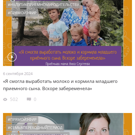
#НАПУТИКПРИЕМНОМУРОДИТЕЛЬСТВУ
#ОБРАЗОВАНИЕ
#ИНОСТРАННОЕУСЫНОВЛЕНИЕ
#ПРЯМОЙЭФИР
#ОРГАНЫОПЕКИ
#ПРЯМОЙЭФИР
#ВОЗВРАТЫ
#ТАЙНАУСЫНОВЛЕНИЯ
#ФОНДПРЕЗИДЕНТСКИХГРАНТОВ
#1000ПЕРВЫХВАЖНЫХДНЕЙ
#СЕМЬЯПЕРЕХОДНЫЙПЕРИОД
#МНОГОДЕТНЫЕ
#ЧЕСТНЫЕДИАЛОГИ
#ПОЧИТАЙМНЕ
#РЕПЕТИТОРЫ
6 сентября 2024
«Я смогла выработать молоко и кормила младшего
приемного сына. Вскоре забеременела»
502
0
#ПРЯМОЙЭФИР
#СЕМЬЯПЕРЕХОДНЫЙПЕРИОД