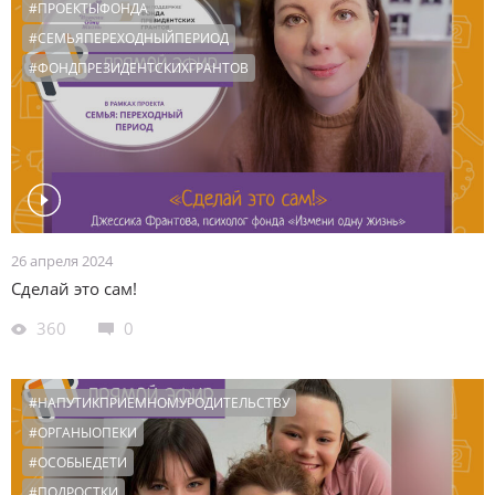
#ПРОЕКТЫФОНДА
#СЕМЬЯПЕРЕХОДНЫЙПЕРИОД
#ФОНДПРЕЗИДЕНТСКИХГРАНТОВ
26 апреля 2024
Сделай это сам!
360
0
#НАПУТИКПРИЕМНОМУРОДИТЕЛЬСТВУ
#ОРГАНЫОПЕКИ
#ОСОБЫЕДЕТИ
#ПОДРОСТКИ