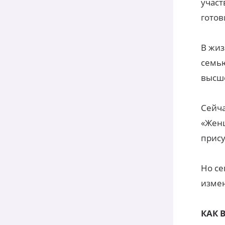
участ
готов
В жиз
семью
высше
Сейча
«Женщ
прису
Но се
измен
КАК 