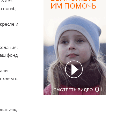
8 лет.
а погиб,
кресле и
желания:
Наш фонд
вали
ителям в
ованиях,