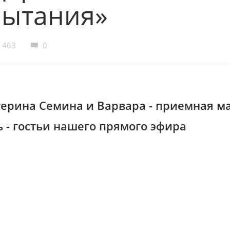
пытания»
463
0
терина Семина и Варвара - приемная м
ь - гостьи нашего прямого эфира