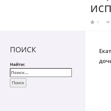
ис
0
ПОИСК
Ека
доч
Найти: