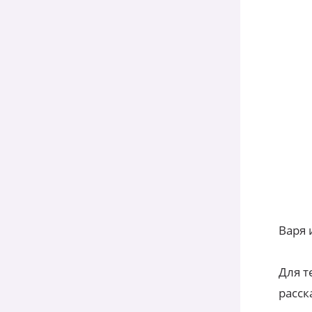
Варя 
Для т
расск