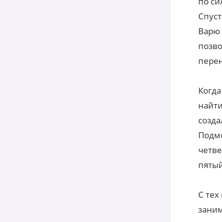
по си
Спуст
Варю 
позво
перен
Когда
найти
созда
Подмо
четве
пятый
С тех
заним