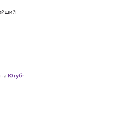
ейший
 на
Ютуб-