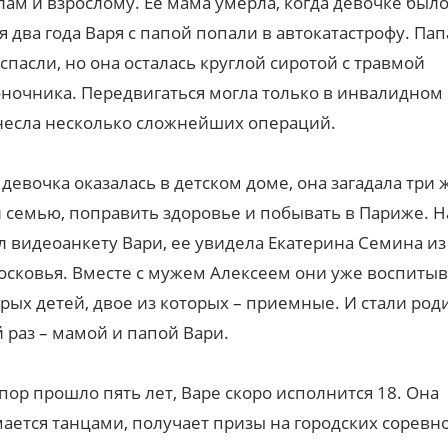
лам и взрослому. Ее мама умерла, когда девочке было 
я два года Варя с папой попали в автокатастрофу. Пап
спасли, но она осталась круглой сиротой с травмой
ночника. Передвигаться могла только в инвалидном 
есла несколько сложнейших операций.
 девочка оказалась в детском доме, она загадала три 
 семью, поправить здоровье и побывать в Париже. 
л видеоанкету Вари, ее увидела Екатерина Семина из
сковья. Вместе с мужем Алексеем они уже воспиты
рых детей, двое из которых – приемные. И стали род
 раз – мамой и папой Вари.
 пор прошло пять лет, Варе скоро исполнится 18. Она
ается танцами, получает призы на городских соревн