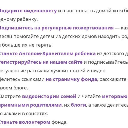
Подарите видеоанкету
и шанс попасть домой хотя 
одному ребенку.
Подпишитесь на регулярные пожертвования
— ка
месяц помогайте детям из детских домов находить р
и больше их не терять.
Станьте Ангелом-Хранителем ребенка
из детского 
Регистрируйтесь на нашем сайте
и подписывайтесь
регулярные рассылки лучших статей и видео.
Делитесь ссылками
на страничку фонда
, расскажите
своем блоге.
Смотрите
видеоистории семей
и читайте
интервью
приемными родителями
, их
блоги
, а также делитес
ссылками в соцсетях.
Станьте волонтером
фонда.