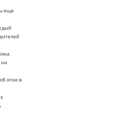
бы еще
ждый
одителей
дома.
 на
 об этом в
 с
ь