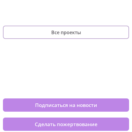
фандрайзинга
родителей
Все проекты
Изменяйте жизни детей из детских
домов вместе с нами
Подписаться на новости
Сделать пожертвование