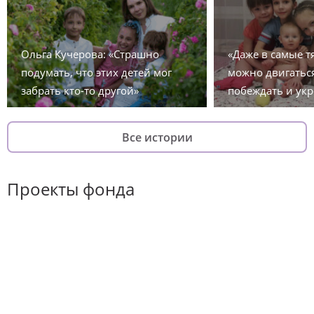
Ольга Кучерова: «Страшно
«Даже в самые 
подумать, что этих детей мог
можно двигаться
забрать кто-то другой»
побеждать и укр
Все истории
Проекты фонда