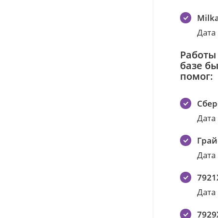
Milk
Дата
Работы
базе б
помог:
Сбер
Дата
Грай
Дата
7921
Дата
7929