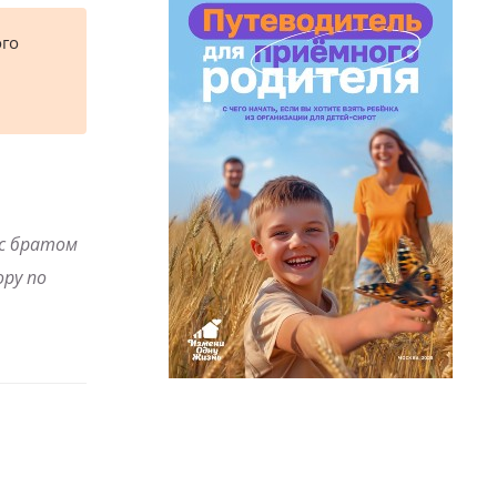
ого
 с братом
ру по