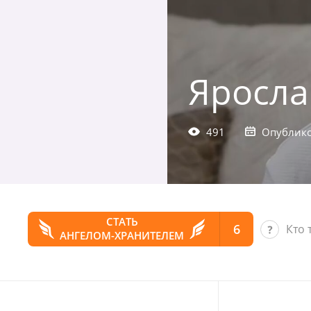
Яросла
491
Опублико
СТАТЬ
6
Кто 
АНГЕЛОМ-ХРАНИТЕЛЕМ