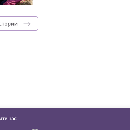
истории
зни детей из детских домов 
те нас: