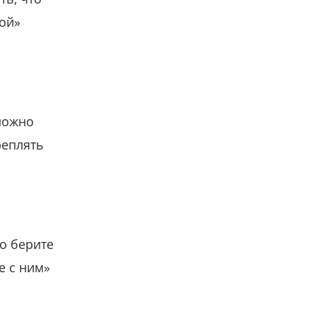
гой»
можно
реплять
о берите
е с ним»