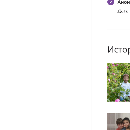
Ано
Дата
Исто