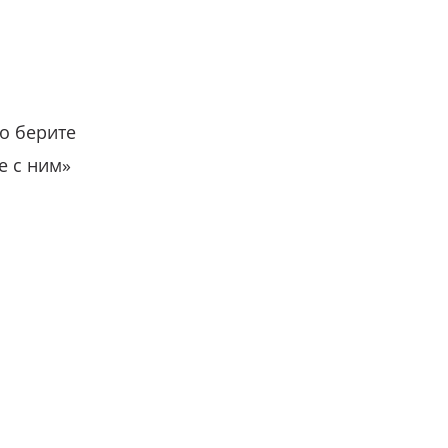
о берите
е с ним»