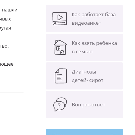
е нашли
Как работает база
ливых
видеоанкет
ругая
Как взять ребенка
тво.
в семью
щающее
Диагнозы
детей- сирот
Вопрос-ответ