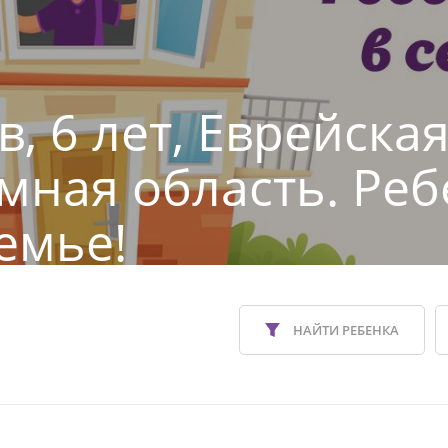
, 6 лет, Еврейска
мная область. Реб
емье!
НАЙТИ РЕБЕНКА