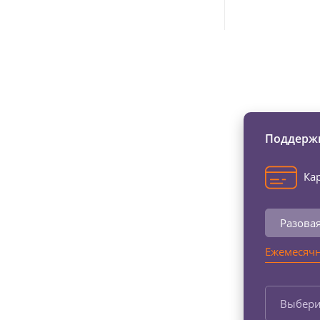
Изменяйте жи
Поддержи
Кар
Разова
Ежемесячн
Выбери