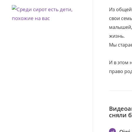
Из общей
свои семь
малышей, 
жизнь.
Мы стара
И в этом
право род
Видеоа
сняли 
Qiwi