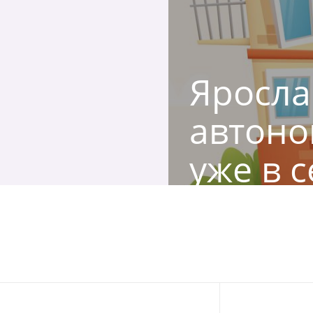
Ярослав
автоно
уже в с