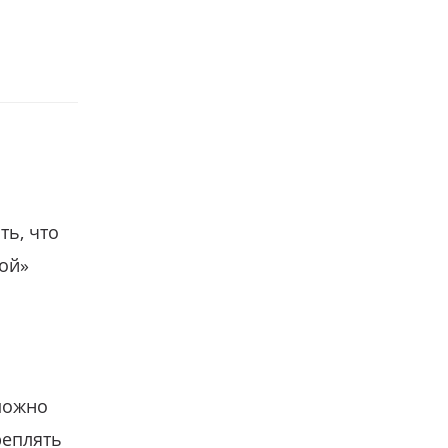
ть, что
гой»
можно
реплять