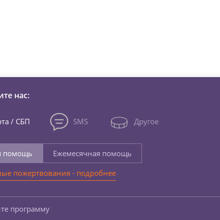
зни детей из детских домов 
те нас:
та / СБП
SMS
Другое
я помощь
Ежемесячная помощь
ые пожертвования - подробнее
те программу