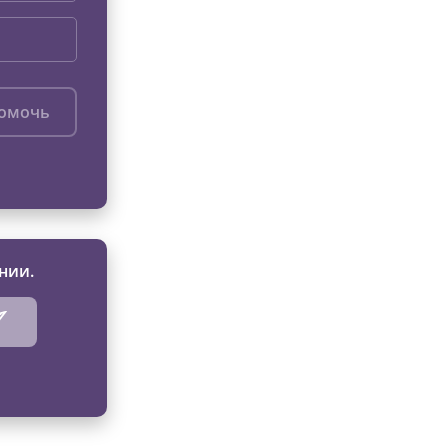
помочь
нии.