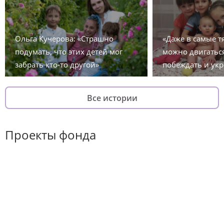
Ольга Кучерова: «Страшно
«Даже в самые 
подумать, что этих детей мог
можно двигаться
забрать кто-то другой»
побеждать и укр
Все истории
Проекты фонда