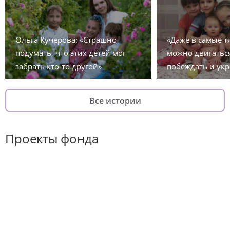
Ольга Кучерова: «Страшно
«Даже в самые 
подумать, что этих детей мог
можно двигаться
забрать кто-то другой»
побеждать и укр
Все истории
Проекты фонда