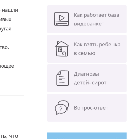
е нашли
Как работает база
ливых
видеоанкет
ругая
Как взять ребенка
тво.
в семью
щающее
Диагнозы
детей- сирот
Вопрос-ответ
ть, что