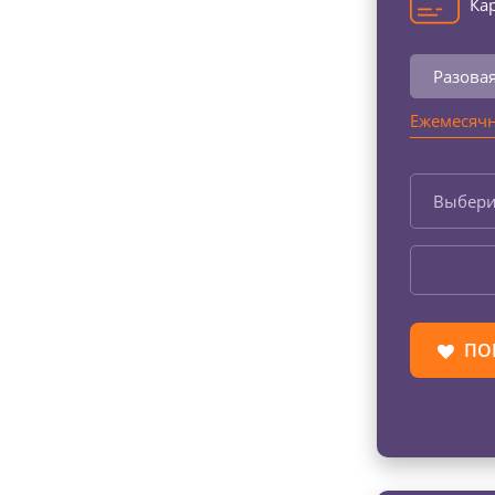
Кар
Разова
Ежемесячн
Выбери
ПО