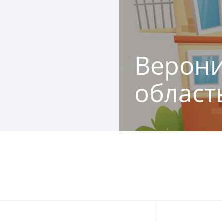
Вероник
област