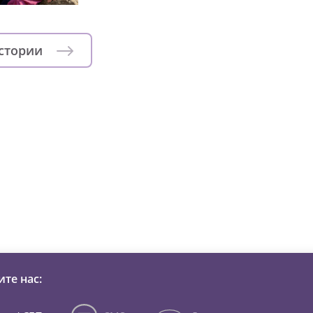
истории
зни детей из детских домов 
те нас: