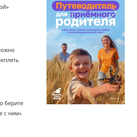
гой»
можно
реплять
о берите
е с ним»