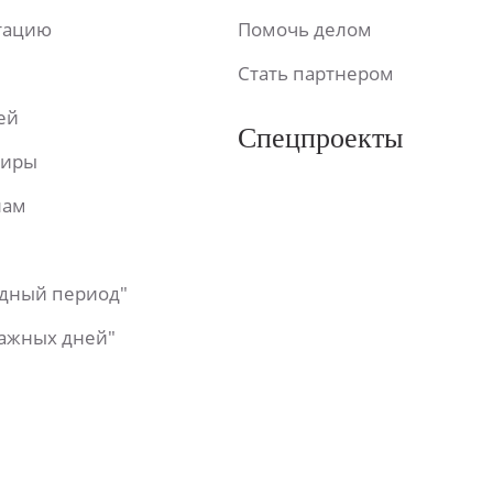
ьтацию
Помочь делом
Стать партнером
ей
Спецпроекты
фиры
лам
одный период"
важных дней"