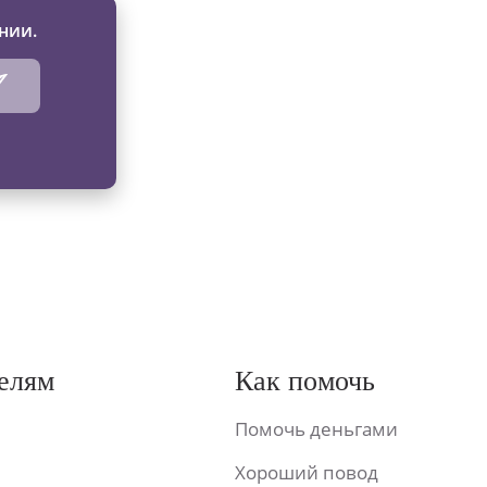
нии.
елям
Как помочь
Помочь деньгами
Хороший повод