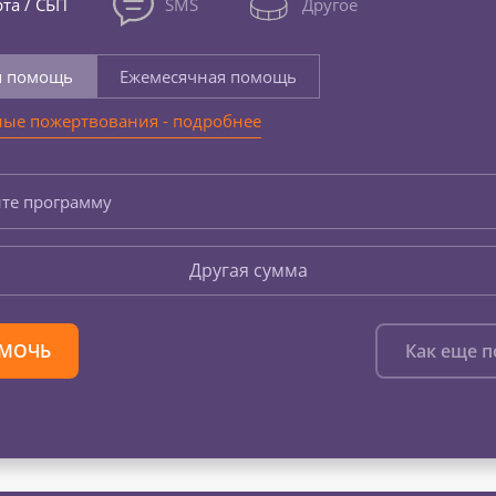
та / СБП
SMS
Другое
я помощь
Ежемесячная помощь
ые пожертвования - подробнее
те программу
Другая сумма
МОЧЬ
Как еще 