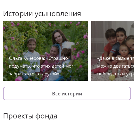
Истории усыновления
Ольга Кучерова: «Страшно
«Даже в самые 
подумать, что этих детей мог
можно двигаться
забрать кто-то другой»
побеждать и укр
Все истории
Проекты фонда