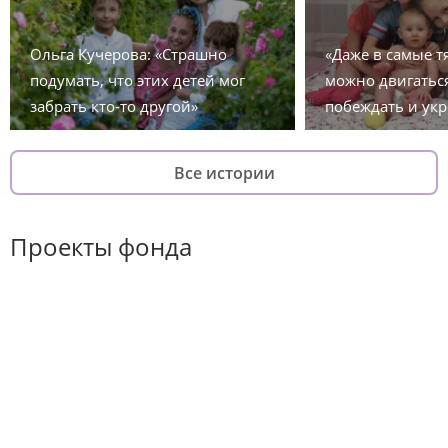
Ольга Кучерова: «Страшно
«Даже в самые 
подумать, что этих детей мог
можно двигаться
забрать кто-то другой»
побеждать и укр
Все истории
Проекты фонда