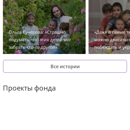
Ольга Кучерова: «Страшно
«Даже в самые 
подумать, что этих детей мог
можно двигаться
забрать кто-то другой»
побеждать и укр
Все истории
Проекты фонда