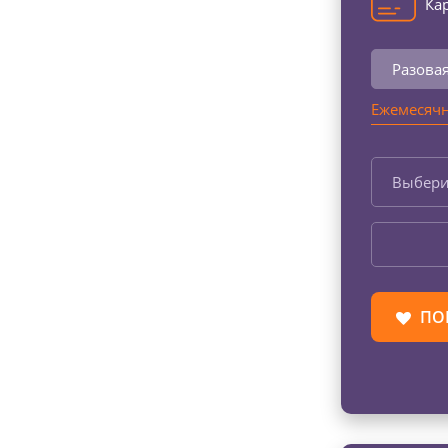
Кар
Разова
Ежемесячн
Выбери
ПО