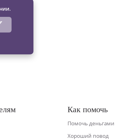
нии.
елям
Как помочь
Помочь деньгами
Хороший повод