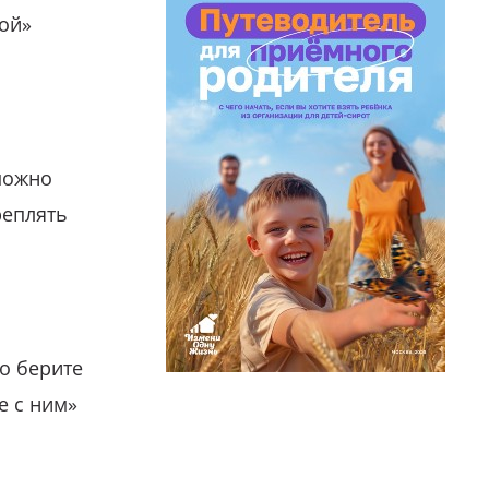
гой»
можно
реплять
о берите
е с ним»