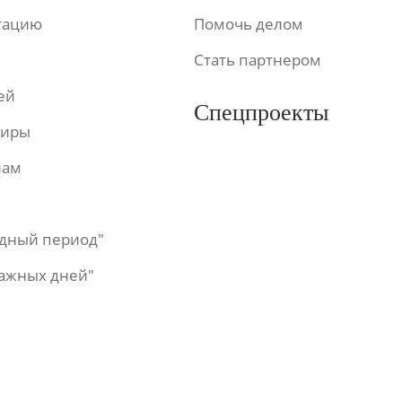
ьтацию
Помочь делом
Стать партнером
ей
Спецпроекты
фиры
лам
одный период"
важных дней"