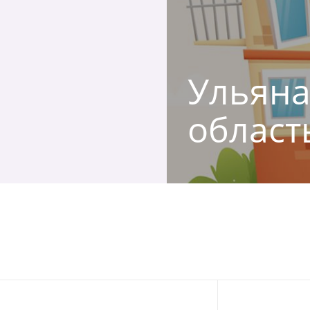
Ульяна
област