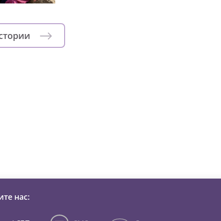
истории
зни детей из детских домов 
те нас: