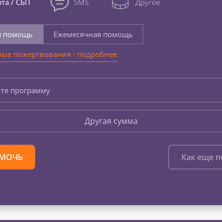
та / СБП
SMS
Другое
я помощь
Ежемесячная помощь
ые пожертвования - подробнее
те программу
Другая сумма
МОЧЬ
Как еще 