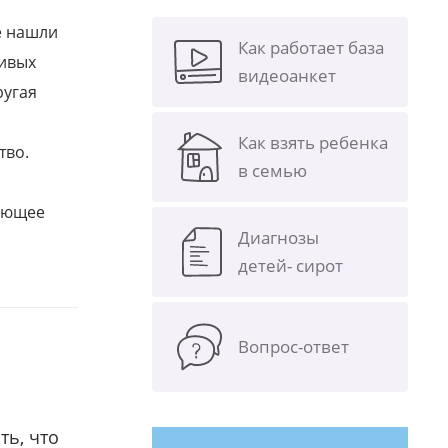
е нашли
Как работает база
ливых
видеоанкет
ругая
Как взять ребенка
тво.
в семью
щающее
Диагнозы
детей- сирот
Вопрос-ответ
ть, что