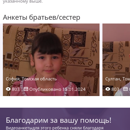
указанному выше.
Анкеты братьев/сестер
София, Томская область
Султан, То
803
Опубликовано 15.01.2024
803
Благодарим за вашу помощь!
Видеоанкетыдля этого ребенка сняли благодаря