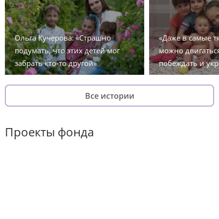
Ольга Кучерова: «Страшно
«Даже в самые 
подумать, что этих детей мог
можно двигаться
забрать кто-то другой»
побеждать и укр
Все истории
Проекты фонда