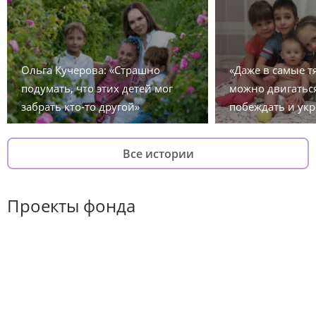
Ольга Кучерова: «Страшно
«Даже в самые 
подумать, что этих детей мог
можно двигаться
забрать кто-то другой»
побеждать и укр
Все истории
Проекты фонда