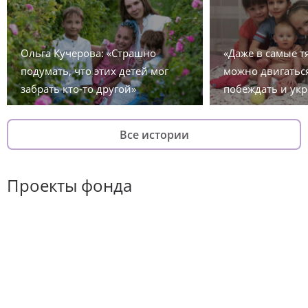
Ольга Кучерова: «Страшно
«Даже в самые 
подумать, что этих детей мог
можно двигаться
забрать кто-то другой»
побеждать и укр
Все истории
Проекты фонда