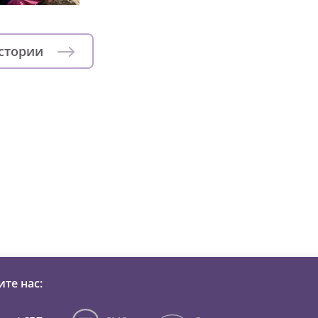
истории
зни детей из детских домов 
те нас: