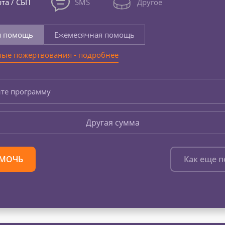
та / СБП
SMS
Другое
я помощь
Ежемесячная помощь
ые пожертвования - подробнее
те программу
Другая сумма
МОЧЬ
Как еще 