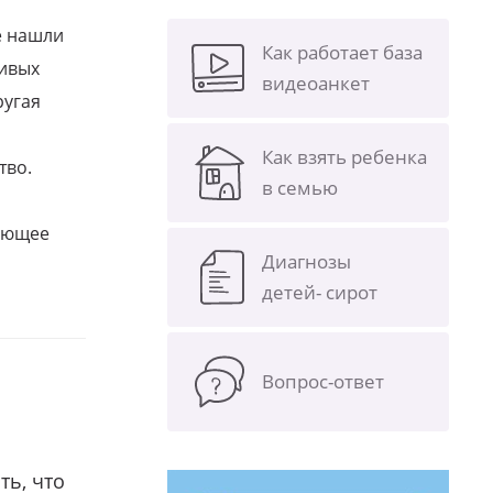
е нашли
Как работает база
ливых
видеоанкет
ругая
Как взять ребенка
тво.
в семью
щающее
Диагнозы
детей- сирот
Вопрос-ответ
ть, что