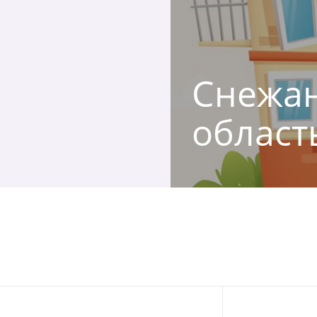
Снежан
област