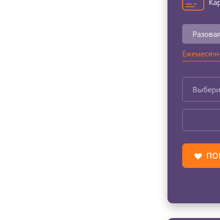
Кар
Разова
Ежемесячн
Выбери
ПО