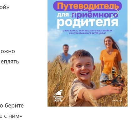
гой»
можно
реплять
о берите
е с ним»