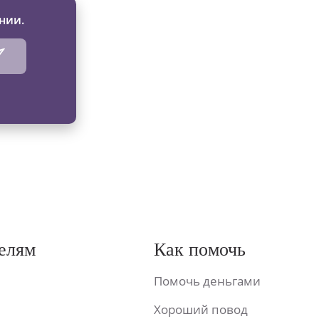
нии.
елям
Как помочь
Помочь деньгами
Хороший повод