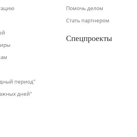
ьтацию
Помочь делом
Стать партнером
ей
Спецпроекты
фиры
лам
одный период"
важных дней"