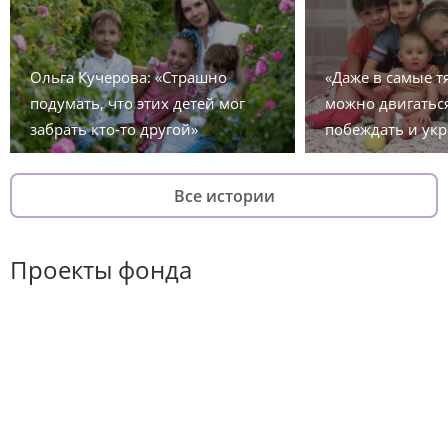
Ольга Кучерова: «Страшно
«Даже в самые 
подумать, что этих детей мог
можно двигаться
забрать кто-то другой»
побеждать и укр
Все истории
Проекты фонда