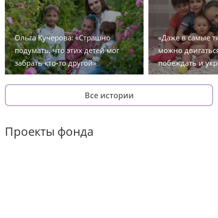
Ольга Кучерова: «Страшно
«Даже в самые 
подумать, что этих детей мог
можно двигаться
забрать кто-то другой»
побеждать и укр
Все истории
Проекты фонда