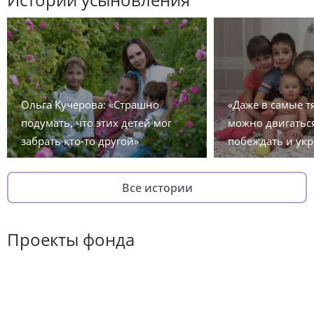
Ольга Кучерова: «Страшно
«Даже в самые 
подумать, что этих детей мог
можно двигаться
забрать кто-то другой»
побеждать и укр
Все истории
Проекты фонда