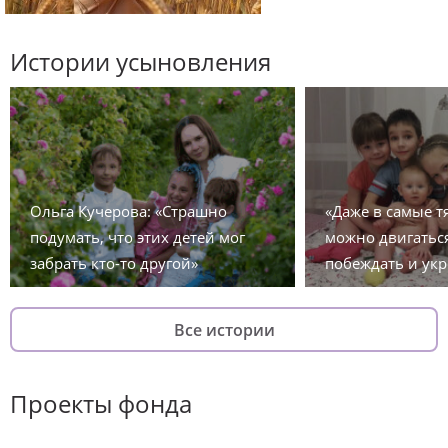
Истории усыновления
Ольга Кучерова: «Страшно
«Даже в самые 
подумать, что этих детей мог
можно двигаться
забрать кто-то другой»
побеждать и укр
Все истории
Проекты фонда