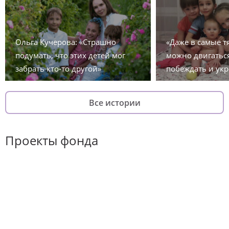
Ольга Кучерова: «Страшно
«Даже в самые 
подумать, что этих детей мог
можно двигаться
забрать кто-то другой»
побеждать и укр
Все истории
Проекты фонда