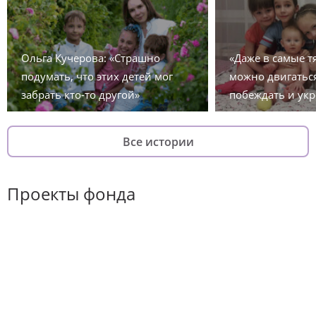
Ольга Кучерова: «Страшно
«Даже в самые 
подумать, что этих детей мог
можно двигаться
забрать кто-то другой»
побеждать и укр
Все истории
Проекты фонда