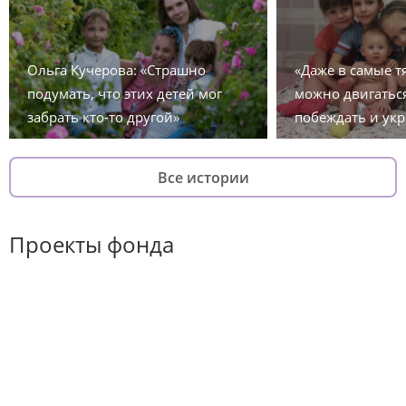
Ольга Кучерова: «Страшно
«Даже в самые 
подумать, что этих детей мог
можно двигаться
забрать кто-то другой»
побеждать и укр
Все истории
Проекты фонда