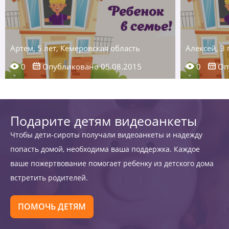
Артем, 5 лет, Кемеровская область
Алексей, 3 
0
Опубликовано 05.08.2015
0
Опу
Подарите детям видеоанкеты
Чтобы дети-сироты получали видеоанкеты и надежду
попасть домой, необходима ваша поддержка. Каждое
ваше пожертвование помогает ребенку из детского дома
встретить родителей.
ПОМОЧЬ ДЕТЯМ