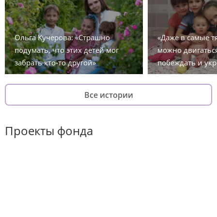
Ольга Кучерова: «Страшно
«Даже в самые 
подумать, что этих детей мог
можно двигаться
забрать кто-то другой»
побеждать и укр
Все истории
Проекты фонда