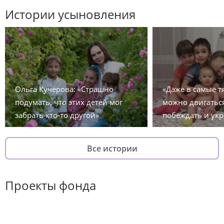
Истории усыновления
Ольга Кучерова: «Страшно
«Даже в самые 
подумать, что этих детей мог
можно двигаться
забрать кто-то другой»
побеждать и укр
Все истории
Проекты фонда