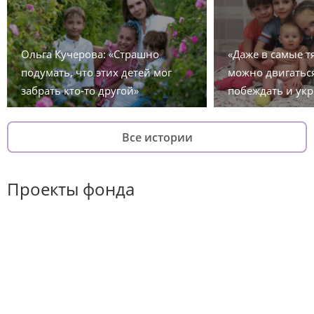
Ольга Кучерова: «Страшно
«Даже в самые 
подумать, что этих детей мог
можно двигаться
забрать кто-то другой»
побеждать и укр
Все истории
Проекты фонда