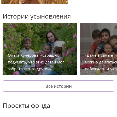
Истории усыновления
Ольга Кучерова: «Страшно
«Даже в самые 
подумать, что этих детей мог
можно двигаться
забрать кто-то другой»
побеждать и укр
Все истории
Проекты фонда