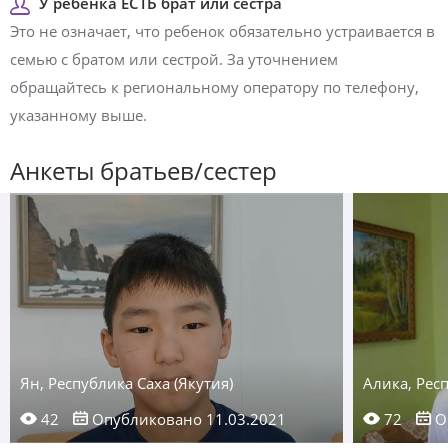
У ребенка ЕСТЬ брат или сестра
Это не означает, что ребенок обязательно устраивается в
семью с братом или сестрой. За уточнением
обращайтесь к региональному оператору по телефону,
указанному выше.
Анкеты братьев/сестер
Ян, Республика Саха (Якутия)
Алика, Респ
42
Опубликовано 11.03.2021
72
О