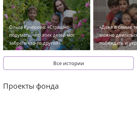
Ольга Кучерова: «Страшно
«Даже в самые 
подумать, что этих детей мог
можно двигаться
забрать кто-то другой»
побеждать и укр
Все истории
Проекты фонда