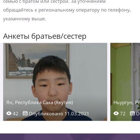
семью с братом или сестрой. За уточнением
обращайтесь к региональному оператору по телефону,
указанному выше.
Анкеты братьев/сестер
Ян, Республика Саха (Якутия)
Ньургун, Ре
42
Опубликовано 11.03.2021
72
О