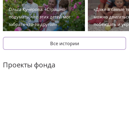
Ольга Кучерова: «Страшно
«Даже в самые 
подумать, что этих детей мог
можно двигаться
забрать кто-то другой»
побеждать и укр
Все истории
Проекты фонда