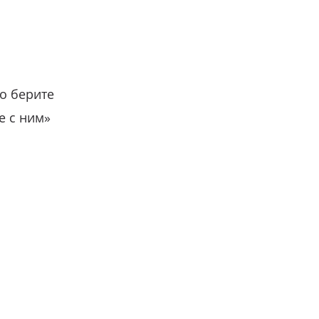
о берите
е с ним»