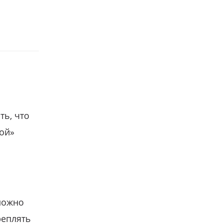
ть, что
гой»
можно
реплять