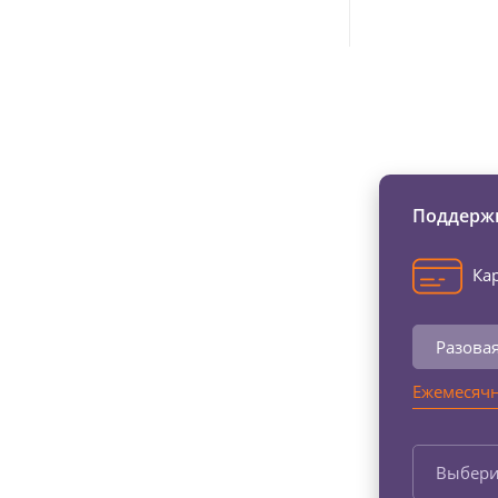
Изменяйте жи
Поддержи
Кар
Разова
Ежемесячн
Выбери