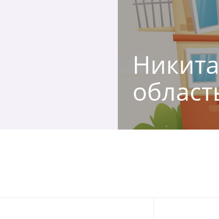
Никита,
област