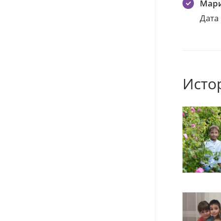
Мари
Дата
Исто