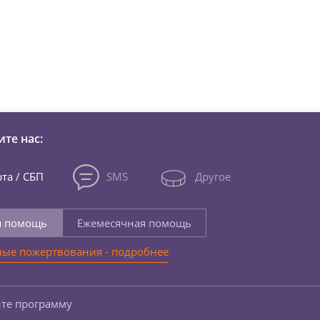
зни детей из детских домов 
те нас:
та / СБП
SMS
Другое
я помощь
Ежемесячная помощь
ые пожертвования - подробнее
те программу