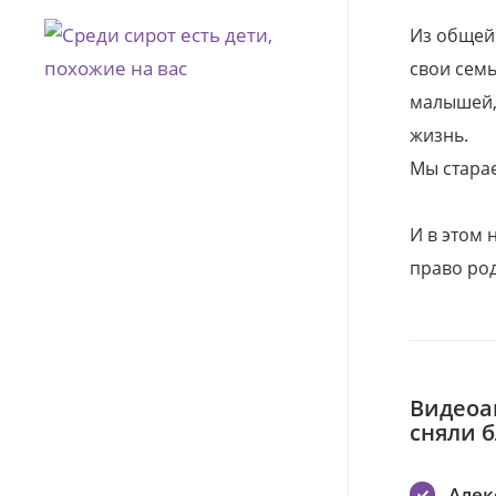
Из общей
свои семь
малышей, 
жизнь.
Мы стара
И в этом
право род
Видеоа
сняли 
Алек