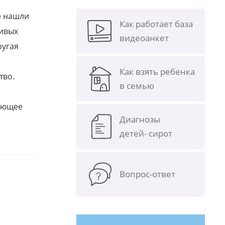
е нашли
Как работает база
ливых
видеоанкет
ругая
Как взять ребенка
тво.
в семью
щающее
Диагнозы
детей- сирот
Вопрос-ответ