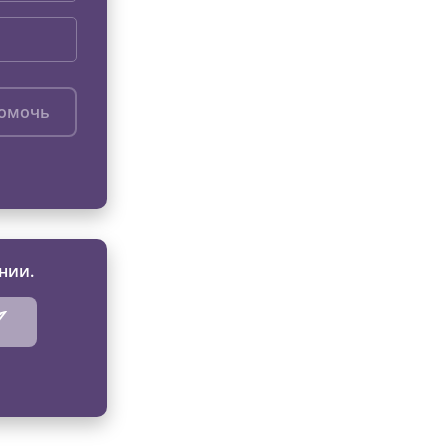
помочь
нии.