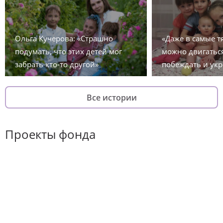
Ольга Кучерова: «Страшно
«Даже в самые 
подумать, что этих детей мог
можно двигаться
забрать кто-то другой»
побеждать и укр
Все истории
Проекты фонда