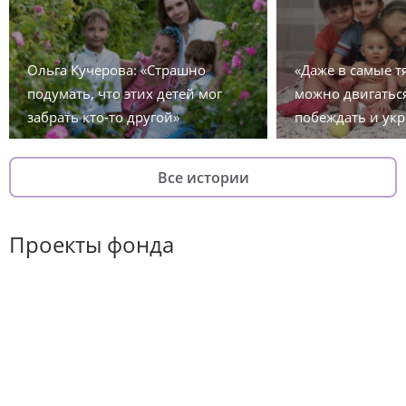
Ольга Кучерова: «Страшно
«Даже в самые 
подумать, что этих детей мог
можно двигаться
забрать кто-то другой»
побеждать и укр
Все истории
Проекты фонда