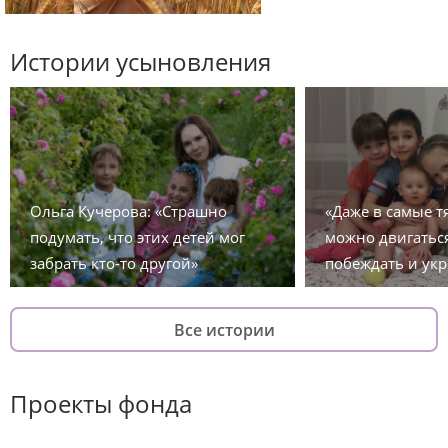
Истории усыновления
Ольга Кучерова: «Страшно
«Даже в самые 
подумать, что этих детей мог
можно двигаться
забрать кто-то другой»
побеждать и укр
Все истории
Проекты фонда