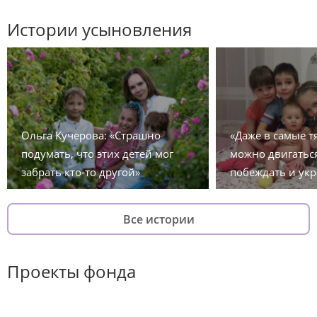
Истории усыновления
Ольга Кучерова: «Страшно
«Даже в самые 
подумать, что этих детей мог
можно двигаться
забрать кто-то другой»
побеждать и укр
Все истории
Проекты фонда