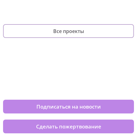
фандрайзинга
родителей
Все проекты
Изменяйте жизни детей из детских
домов вместе с нами
Подписаться на новости
Сделать пожертвование