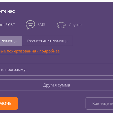
те нас:
та / СБП
SMS
Другое
я помощь
Ежемесячная помощь
ые пожертвования - подробнее
те программу
Другая сумма
МОЧЬ
Как еще 