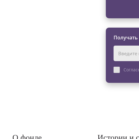
Получать
Соглас
О фонде
Истории и 