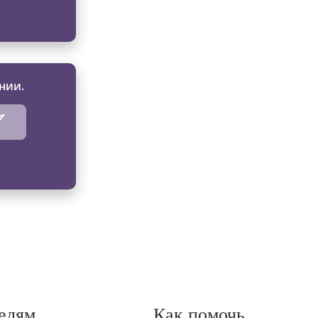
нии.
елям
Как помочь