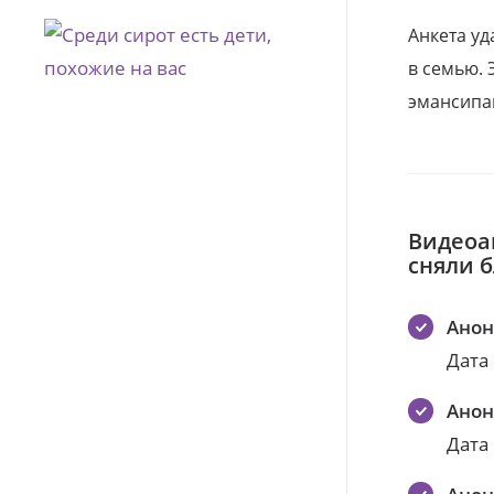
Анкета уд
в семью. 
эмансипа
Видеоа
сняли 
Ано
Дата
Ано
Дата