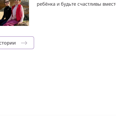
ребёнка и будьте счастливы вмест
истории
зни детей из детских домов 