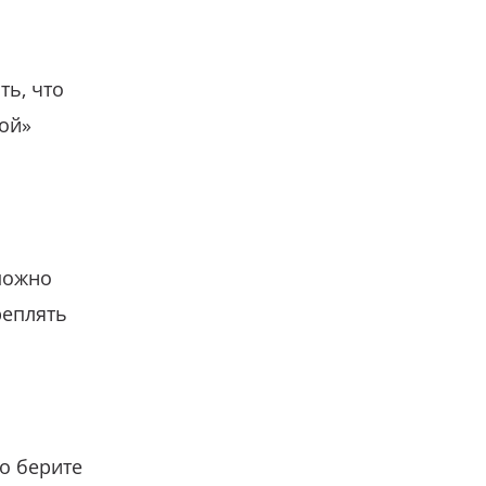
ть, что
гой»
можно
реплять
о берите