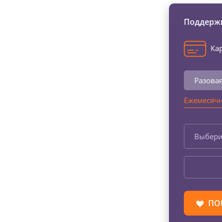
Поддержи
Кар
Разова
Ежемесячн
Выбери
ПО