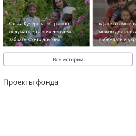
Ольга Кучерова: «Страшно
«Даже в самые 
подумать, что этих детей мог
можно двигаться
забрать кто-то другой»
побеждать и укр
Все истории
Проекты фонда