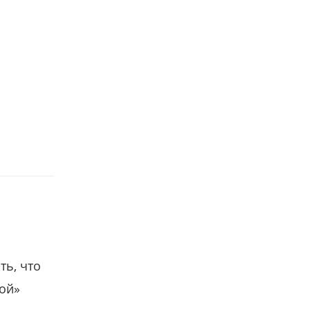
ть, что
гой»