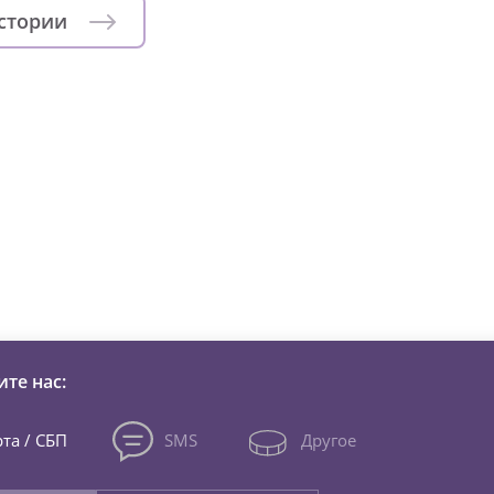
истории
зни детей из детских домов 
те нас:
та / СБП
SMS
Другое