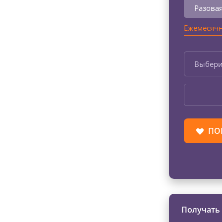
Разова
Ежемесячн
Выбери
ПО
Получать