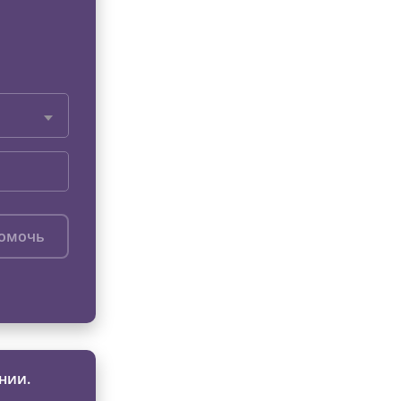
помочь
нии.