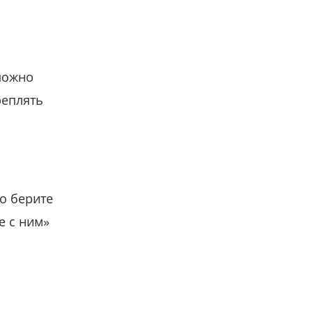
можно
реплять
о берите
е с ним»