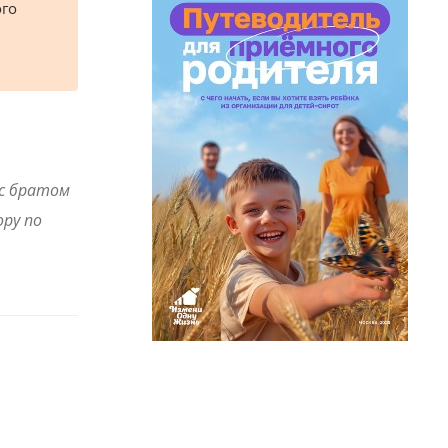
ого
 с братом
ру по