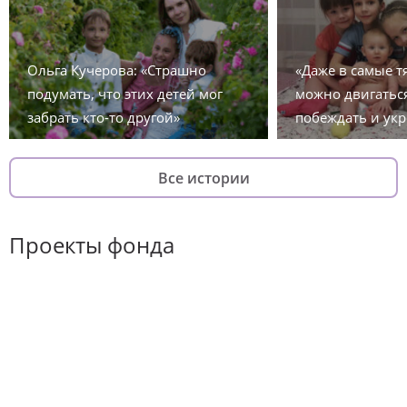
Ольга Кучерова: «Страшно
«Даже в самые 
подумать, что этих детей мог
можно двигаться
забрать кто-то другой»
побеждать и укр
Все истории
Проекты фонда