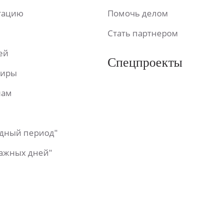
ьтацию
Помочь делом
Стать партнером
ей
Спецпроекты
фиры
лам
одный период"
важных дней"