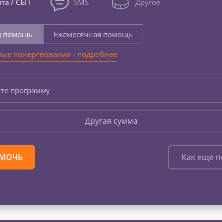
та / СБП
SMS
Другое
я помощь
Ежемесячная помощь
ые пожертвования - подробнее
те программу
Другая сумма
МОЧЬ
Как еще 