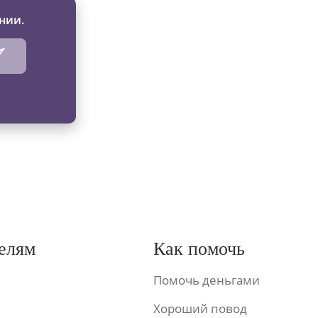
нии.
елям
Как помочь
Помочь деньгами
Хороший повод