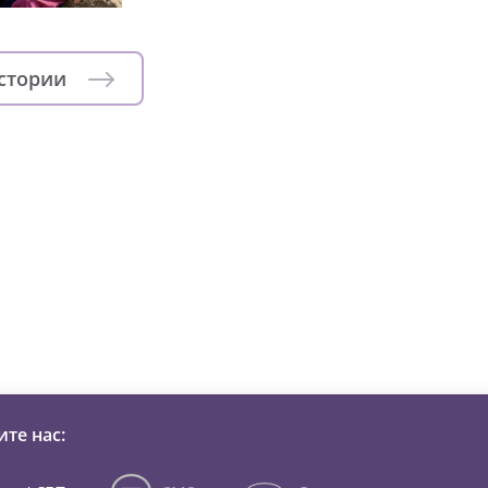
истории
зни детей из детских домов 
те нас: