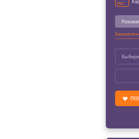
Кар
Разова
Ежемесячн
Выбери
ПО