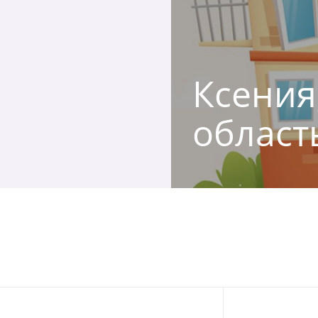
Ксения,
област