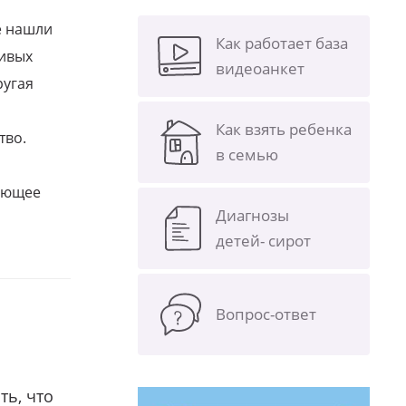
е нашли
Как работает база
ливых
видеоанкет
ругая
Как взять ребенка
тво.
в семью
щающее
Диагнозы
детей- сирот
Вопрос-ответ
ть, что