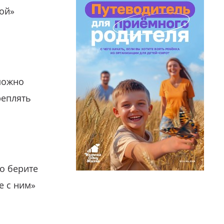
гой»
можно
реплять
о берите
е с ним»